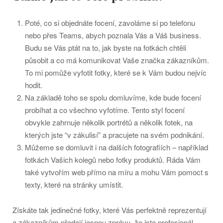
Poté, co si objednáte focení, zavoláme si po telefonu
nebo přes Teams, abych poznala Vás a Váš business.
Budu se Vás ptát na to, jak byste na fotkách chtěli
působit a co má komunikovat Vaše značka zákazníkům.
To mi pomůže vyfotit fotky, které se k Vám budou nejvíc
hodit.
Na základě toho se spolu domluvíme, kde bude focení
probíhat a co všechno vyfotíme. Tento styl focení
obvykle zahrnuje několik portrétů a několik fotek, na
kterých jste “v zákulisí” a pracujete na svém podnikání.
Můžeme se domluvit i na dalších fotografiích – například
fotkách Vašich kolegů nebo fotky produktů. Ráda Vám
také vytvořím web přímo na míru a mohu Vám pomoct s
texty, které na stránky umístit.
Získáte tak jedinečné fotky, které Vás perfektně reprezentují
a zákazníkům předají jasnou zprávu, že jste profesionál,