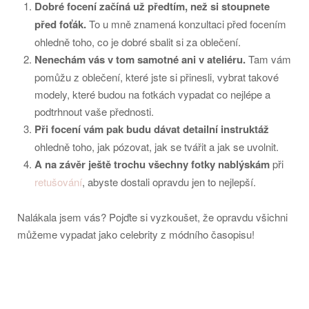
Dobré focení začíná už předtím, než si stoupnete
před foťák.
To u mně znamená konzultaci před focením
ohledně toho, co je dobré sbalit si za oblečení.
Nenechám vás v tom samotné ani v ateliéru.
Tam vám
pomůžu z oblečení, které jste si přinesli, vybrat takové
modely, které budou na fotkách vypadat co nejlépe a
podtrhnout vaše přednosti.
Při focení vám pak budu dávat detailní instruktáž
ohledně toho, jak pózovat, jak se tvářit a jak se uvolnit.
A na závěr ještě trochu všechny fotky nablýskám
při
retušování
, abyste dostali opravdu jen to nejlepší.
Nalákala jsem vás? Pojďte si vyzkoušet, že opravdu všichni
můžeme vypadat jako celebrity z módního časopisu!