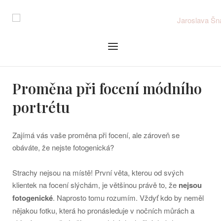
Skip
to
content
Menu
Proměna při focení módního
portrétu
Zajímá vás vaše proměna při focení, ale zároveň se
obáváte, že nejste fotogenická?
Strachy nejsou na místě! První věta, kterou od svých
klientek na focení slýchám, je většinou právě to, že
nejsou
fotogenické
. Naprosto tomu rozumím. Vždyť kdo by neměl
nějakou fotku, která ho pronásleduje v nočních můrách a