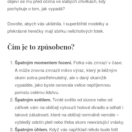
objeví se mu před očima ve slabých chvilkách, kdy
pochybuje o tom, jak vypadá?
Dovolte, abych vás uklidnila. I superštíhlé modelky a
překrásné herečky mají sbírku nelichotivých fotek.
Čím je to způsobeno?
Špatným momentem focení.
Fotka vás zmrazí v čase.
A může zrovna zmrazit mikro výraz, který je běžným
okem sotva postřehnutelný, ale v daný okamžik
vypadáte, jako byste osnovala velice nepříjemnou
pomstu celému lidstvu.
Špatným světlem.
Tvrdé světlo od slunce nebo od
zářivek vám na obličeji vykouzlí hotové divadlo a odhalí i
takové záludnosti, které na obličeji normálně nemáte –
vybledlý odstín pleti nebo třeba skoro neexistující vrásky.
Špatným úhlem.
Když vás například někdo bude fotit