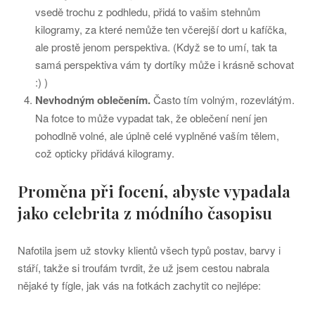
vsedě trochu z podhledu, přidá to vašim stehnům
kilogramy, za které nemůže ten včerejší dort u kafíčka,
ale prostě jenom perspektiva. (Když se to umí, tak ta
samá perspektiva vám ty dortíky může i krásně schovat
:) )
Nevhodným oblečením.
Často tím volným, rozevlátým.
Na fotce to může vypadat tak, že oblečení není jen
pohodlně volné, ale úplně celé vyplněné vaším tělem,
což opticky přidává kilogramy.
Proměna při focení, abyste vypadala
jako celebrita z módního časopisu
Nafotila jsem už stovky klientů všech typů postav, barvy i
stáří, takže si troufám tvrdit, že už jsem cestou nabrala
nějaké ty fígle, jak vás na fotkách zachytit co nejlépe: