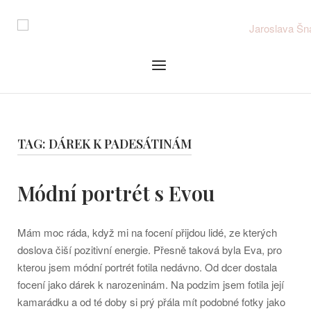
Skip
to
content
Menu
TAG:
DÁREK K PADESÁTINÁM
Módní portrét s Evou
Mám moc ráda, když mi na focení přijdou lidé, ze kterých
doslova čiší pozitivní energie. Přesně taková byla Eva, pro
kterou jsem módní portrét fotila nedávno. Od dcer dostala
focení jako dárek k narozeninám. Na podzim jsem fotila její
kamarádku a od té doby si prý přála mít podobné fotky jako