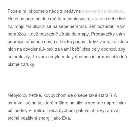
Focení mi připomělo něco z nedávné
dovolené ve Skotsku
.
Hned od prvního dne mě tam fascinovalo, jak se o sebe lidé
zajímají. Na ulicích se na sebe nemračí. Bez požádání vám
pomůžou, když bezradně zíráte do mapy. Prodavačky vám
popřejou šťastnou cestu a hezké počasí, když zjistí, že jste u
nich na dovolené.A pak za vámi běží přes celý obchod, aby
se omluvily, že vám omylem daly špatnou informaci ohledně
platné záruky.
Nebylo by hezké, kdybychom se o sebe také starali? A
usmívali se na ty, které míjíme na ulici a sedíme naproti nim
půl hodiny v metru. Třeba bychom pak všichni vyzařovali
stejně pozitivní energii jako Eva.