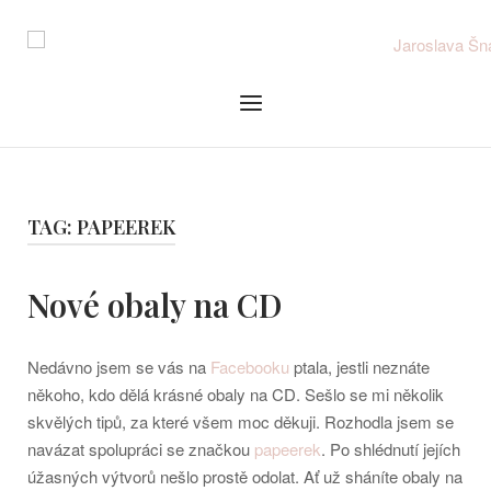
Skip
to
content
Menu
TAG:
PAPEEREK
Nové obaly na CD
Nedávno jsem se vás na
Facebooku
ptala, jestli neznáte
někoho, kdo dělá krásné obaly na CD. Sešlo se mi několik
skvělých tipů, za které všem moc děkuji. Rozhodla jsem se
navázat spolupráci se značkou
papeerek
. Po shlédnutí jejích
úžasných výtvorů nešlo prostě odolat. Ať už sháníte obaly na