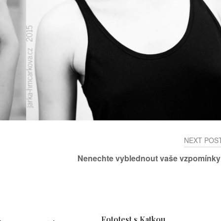
NEXT POS
Nenechte vyblednout vaše vzpomínky
Fototest s Katkou