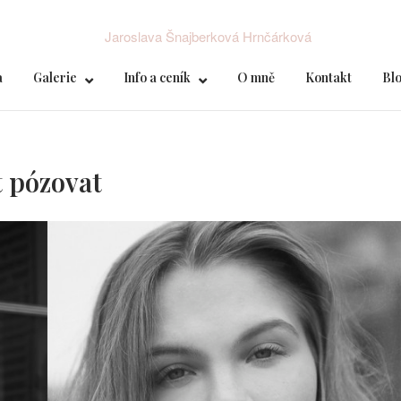
a
Galerie
Info a ceník
O mně
Kontakt
Bl
t pózovat