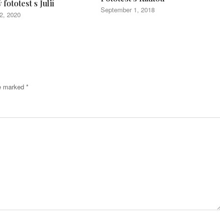
fototest s Julií
September 1, 2018
2, 2020
re marked
*