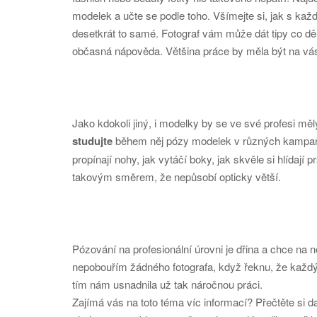
modelek a učte se podle toho. Všímejte si, jak s ka
desetkrát to samé. Fotograf vám může dát tipy co děl
občasná nápověda. Většina práce by měla být na vá
Jako kdokoli jiný, i modelky by se ve své profesi mě
studujte
během něj pózy modelek v různých kampaníc
propínají nohy, jak vytáčí boky, jak skvěle si hlídají 
takovým směrem, že nepůsobí opticky větší.
Pózování na profesionální úrovni je dřina a chce na 
nepobouřím žádného fotografa, když řeknu, že každý
tím nám usnadnila už tak náročnou práci.
Zajímá vás na toto téma víc informací? Přečtěte si da