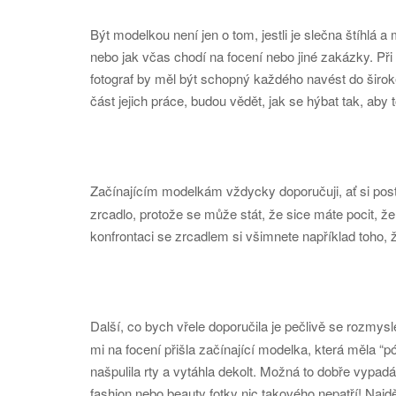
Být modelkou není jen o tom, jestli je slečna štíhlá a 
nebo jak včas chodí na focení nebo jiné zakázky. Při 
fotograf by měl být schopný každého navést do širok
část jejich práce, budou vědět, jak se hýbat tak, aby
Začínajícím modelkám vždycky doporučuji, ať si po
zrcadlo, protože se může stát, že sice máte pocit, že 
konfrontaci se zrcadlem si všimnete například toho,
Další, co bych vřele doporučila je pečlivě se rozmysl
mi na focení přišla začínající modelka, která měla 
našpulila rty a vytáhla dekolt. Možná to dobře vypadá
fashion nebo beauty fotky nic takového nepatří! Najdě