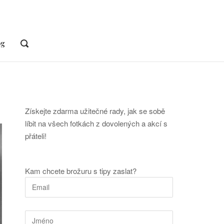
og
OPEN
SEARCH
BAR
Získejte zdarma užitečné rady, jak se sobě
líbit na všech fotkách z dovolených a akcí s
přáteli!
Kam chcete brožuru s tipy zaslat?