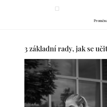
Skip
to
content
Proměn
3 základní rady, jak se uči