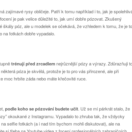
má zajímavé rysy obličeje. Patří k tomu například i to, jak je spolehliv
focení je pak velice důležité to, jak umí dobře pózovat. Zkušený
é škály póz, ale u modelek se očekává, že vzhledem k tomu, že je t
 to na fotkách dobře vypadalo.
stupně
trénují před zrcadlem
nejrůznější pózy a výrazy. Zdůrazňuji t
některá póza je skvělá, protože je to pro vás přirozené, ale při
 že moc hrbíte záda nebo máte křečovité ruce.
et,
podle koho se pózování budete učit
. Už se mi párkrát stalo, že
“pózy” okoukané z Instagramu. Vypadalo to zhruba tak, že vždycky
 na selfie fotkách (a i nad tím bychom mohli diskutovat), ale na
te si třeba na Youtube videa z focení profesionálních zahraničních