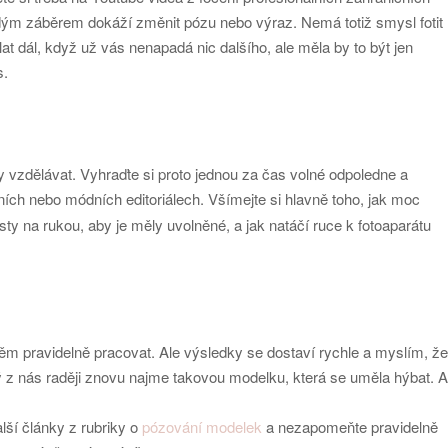
ždým záběrem dokáží změnit pózu nebo výraz. Nemá totiž smysl fotit
at dál, když už vás nenapadá nic dalšího, ale měla by to být jen
s.
ly vzdělávat. Vyhraďte si proto jednou za čas volné odpoledne a
h nebo módních editoriálech. Všímejte si hlavně toho, jak moc
prsty na rukou, aby je měly uvolněné, a jak natáčí ruce k fotoaparátu
něm pravidelně pracovat. Ale výsledky se dostaví rychle a myslím, že
 z nás raději znovu najme takovou modelku, která se uměla hýbat. A
lší články z rubriky o
pózování modelek
a nezapomeňte pravidelně