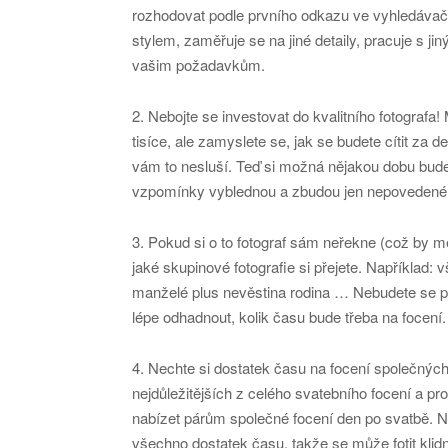
rozhodovat podle prvního odkazu ve vyhledávači
stylem, zaměřuje se na jiné detaily, pracuje s j
vašim požadavkům.
2. Nebojte se investovat do kvalitního fotografa! 
tisíce, ale zamyslete se, jak se budete cítit za
vám to nesluší. Teď si možná nějakou dobu bude
vzpomínky vyblednou a zbudou jen nepovedené 
3. Pokud si o to fotograf sám neřekne (což by m
jaké skupinové fotografie si přejete. Například
manželé plus nevěstina rodina … Nebudete se p
lépe odhadnout, kolik času bude třeba na focení.
4. Nechte si dostatek času na focení společnýc
nejdůležitějších z celého svatebního focení a pr
nabízet párům společné focení den po svatbě. Ne
všechno dostatek času, takže se může fotit klid