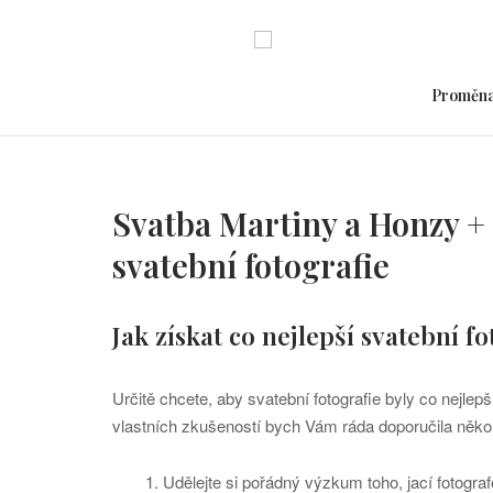
Skip
to
content
Proměn
Svatba Martiny a Honzy + 4
Blog
svatební fotografie
Jak získat co nejlepší svatební f
Určitě chcete, aby svatební fotografie byly co nejlep
vlastních zkušeností bych Vám ráda doporučila několi
1. Udělejte si pořádný výzkum toho, jací fotograf