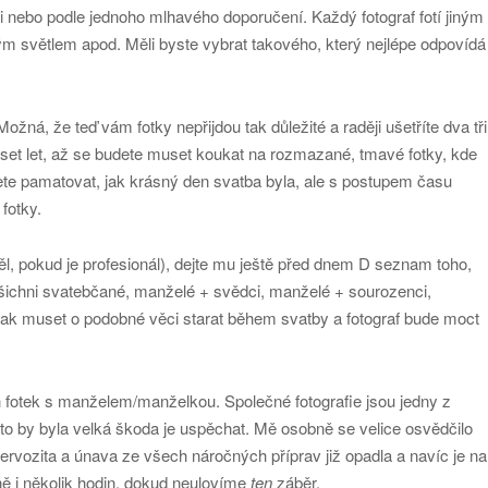
 nebo podle jednoho mlhavého doporučení. Každý fotograf fotí jiným
iným světlem apod. Měli byste vybrat takového, který nejlépe odpovídá
Možná, že teď vám fotky nepřijdou tak důležité a raději ušetříte dva tři
 deset let, až se budete muset koukat na rozmazané, tmavé fotky, kde
te pamatovat, jak krásný den svatba byla, ale s postupem času
fotky.
ěl, pokud je profesionál), dejte mu ještě před dnem D seznam toho,
: všichni svatebčané, manželé + svědci, manželé + sourozenci,
ak muset o podobné věci starat během svatby a fotograf bude moct
h fotek s manželem/manželkou. Společné fotografie jsou jedny z
oto by byla velká škoda je uspěchat. Mě osobně se velice osvědčilo
rvozita a únava ze všech náročných příprav již opadla a navíc je na
ně i několik hodin, dokud neulovíme
ten
záběr.