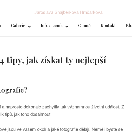
a
Galerie
Info a ceník
O mně
Kontakt
Bl
 tipy, jak získat ty nejlepší
otografie?
ší a naprosto dokonale zachytily tak významnou životní událost. Z
k tipů, jak toho dosáhnout.
ové jsou ve vašem okolí a jaké fotografie dělají. Neměli byste se