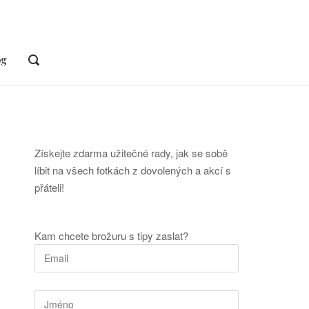
og
OPEN
SEARCH
BAR
Získejte zdarma užitečné rady, jak se sobě
líbit na všech fotkách z dovolených a akcí s
přáteli!
Kam chcete brožuru s tipy zaslat?