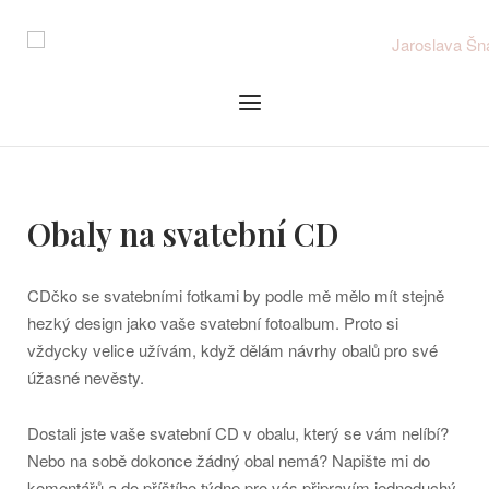
Skip
to
content
Menu
Obaly na svatební CD
CDčko se svatebními fotkami by podle mě mělo mít stejně
hezký design jako vaše svatební fotoalbum. Proto si
vždycky velice užívám, když dělám návrhy obalů pro své
úžasné nevěsty.
Dostali jste vaše svatební CD v obalu, který se vám nelíbí?
Nebo na sobě dokonce žádný obal nemá? Napište mi do
komentářů a do příštího týdne pro vás připravím jednoduchý