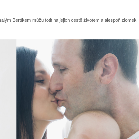
alým Bertíkem můžu fotit na jejich cestě životem a alespoň zlomek