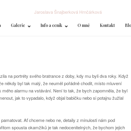
a
Galerie
Info a ceník
O mně
Kontakt
Bl
zila na portréty svého bratrance z doby, kdy mu byli dva roky. Když
že někdy byl tak malý, že neuměl pořádně chodit, místo mluvení
uk mého alarmu na vstávání. Není to tak, že bych zapomněla, že byl
nout, jak to vypadalo, když objal babičku nebo si potajnu žužlal
pamatovat. Ať chceme nebo ne, detaily z minulosti nám pod
 přitom spousta okamžiků je tak nedocenitelných, že bychom jejich