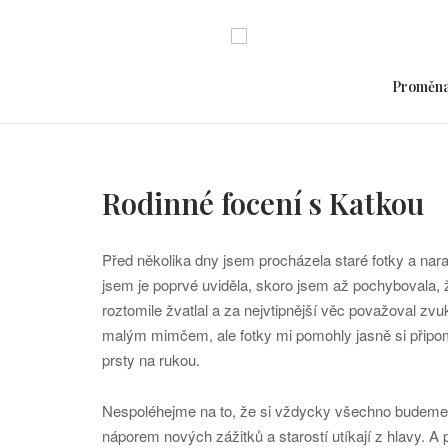
Skip
to
content
Proměn
Rodinné focení s Katkou
Před několika dny jsem procházela staré fotky a nara
jsem je poprvé uviděla, skoro jsem až pochybovala, 
roztomile žvatlal a za nejvtipnější věc považoval zv
malým mimčem, ale fotky mi pomohly jasně si připome
prsty na rukou.
Nespoléhejme na to, že si vždycky všechno budeme 
náporem nových zážitků a starostí utíkají z hlavy. A