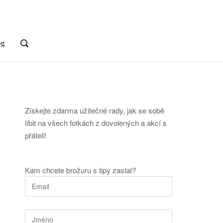
og
OPEN
SEARCH
BAR
Získejte zdarma užitečné rady, jak se sobě
líbit na všech fotkách z dovolených a akcí s
přáteli!
Kam chcete brožuru s tipy zaslat?