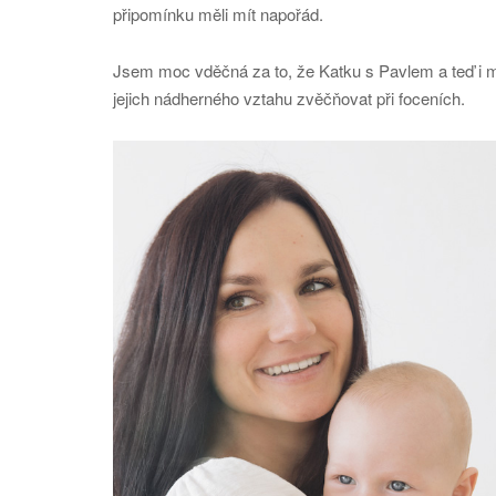
připomínku měli mít napořád.
Jsem moc vděčná za to, že Katku s Pavlem a teď i m
jejich nádherného vztahu zvěčňovat při foceních.