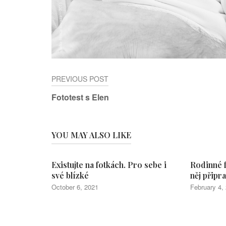
Post
PREVIOUS POST
Fototest s Elen
navigation
YOU MAY ALSO LIKE
Existujte na fotkách. Pro sebe i
Rodinné f
své blízké
něj připra
October 6, 2021
February 4,