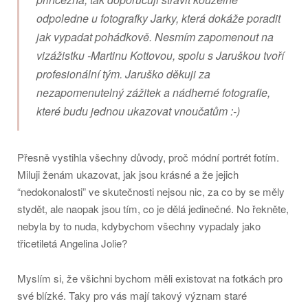
odpoledne u fotografky Jarky, která dokáže poradit
jak vypadat pohádkově. Nesmím zapomenout na
vizážistku -Martinu Kottovou, spolu s Jaruškou tvoří
profesionální tým. Jaruško děkuji za
nezapomenutelný zážitek a nádherné fotografie,
které budu jednou ukazovat vnoučatům :-)
Přesně vystihla všechny důvody, proč módní portrét fotím.
Miluji ženám ukazovat, jak jsou krásné a že jejich
“nedokonalosti” ve skutečnosti nejsou nic, za co by se měly
stydět, ale naopak jsou tím, co je dělá jedinečné. No řekněte,
nebyla by to nuda, kdybychom všechny vypadaly jako
třicetiletá Angelina Jolie?
Myslím si, že všichni bychom měli existovat na fotkách pro
své blízké. Taky pro vás mají takový význam staré