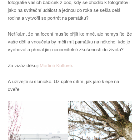
fotografie vašich babiček z dob, kdy se chodilo k fotografovi
jako na sváteční událost a jednou do roka se sešla celá
rodina a vytvořil se portrét na památku?
Neříkám, že na focení musíte přijít ke mně, ale nemyslíte, že
vaše děti a vnoučata by měli mít památku na někoho, kdo je
vychoval a předal jim neocenitelné zkušenosti do života?
Za vizáž děkuji
Martině Kottové
.
A užívejte si sluníčko. Už úplně cítím, jak jaro klepe na
dveře!