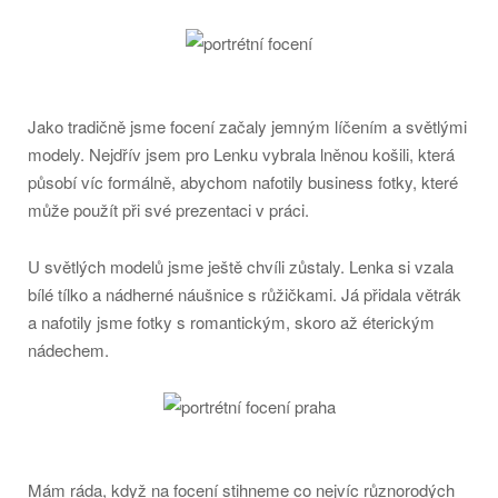
Jako tradičně jsme focení začaly jemným líčením a světlými
modely. Nejdřív jsem pro Lenku vybrala lněnou košili, která
působí víc formálně, abychom nafotily business fotky, které
může použít při své prezentaci v práci.
U světlých modelů jsme ještě chvíli zůstaly. Lenka si vzala
bílé tílko a nádherné náušnice s růžičkami. Já přidala větrák
a nafotily jsme fotky s romantickým, skoro až éterickým
nádechem.
Mám ráda, když na focení stihneme co nejvíc různorodých