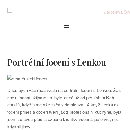
Skip
to
content
Menu
Portrétní focení s Lenkou
Dnes bych vás ráda vzala na portrétní focení s Lenkou. Že si
spolu focení užijeme, mi bylo jasné už od prvních milých
emailů, když jsme vše začaly domlouvat. A když Lenka na
focení přinesla občerstvení jak z profesionální kuchyně, byla
jsem za svou práci a úžasné klientky vděčná ještě víc, než
kdykoli jindy.