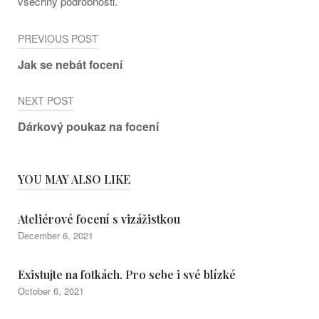
všechny podrobnosti.
Post
PREVIOUS POST
navigation
Jak se nebát focení
NEXT POST
Dárkový poukaz na focení
YOU MAY ALSO LIKE
Ateliérové focení s vizážistkou
December 6, 2021
Existujte na fotkách. Pro sebe i své blízké
October 6, 2021