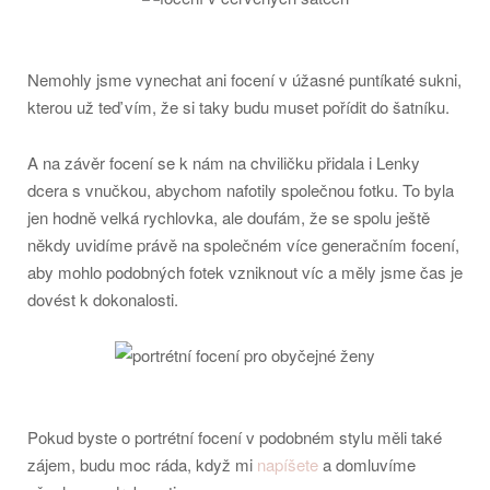
Nemohly jsme vynechat ani focení v úžasné puntíkaté sukni,
kterou už teď vím, že si taky budu muset pořídit do šatníku.
A na závěr focení se k nám na chviličku přidala i Lenky
dcera s vnučkou, abychom nafotily společnou fotku. To byla
jen hodně velká rychlovka, ale doufám, že se spolu ještě
někdy uvidíme právě na společném více generačním focení,
aby mohlo podobných fotek vzniknout víc a měly jsme čas je
dovést k dokonalosti.
Pokud byste o portrétní focení v podobném stylu měli také
zájem, budu moc ráda, když mi
napíšete
a domluvíme