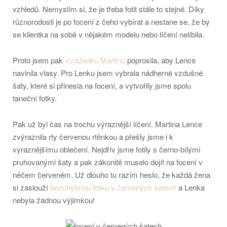
vzhledů. Nemyslím si, že je třeba fotit stále to stejné. Díky
různorodosti je po focení z čeho vybírat a nestane se, že by
se klientka na sobě v nějakém modelu nebo líčení nelíbila.
Proto jsem pak
vizážistku Martinu
poprosila, aby Lence
navlnila vlasy. Pro Lenku jsem vybrala nádherné vzdušné
šaty, které si přinesla na focení, a vytvořily jsme spolu
taneční fotky.
Pak už byl čas na trochu výraznější líčení. Martina Lence
zvýraznila rty červenou rtěnkou a přešly jsme i k
výraznějšímu oblečení. Nejdřív jsme fotily s černo-bílými
pruhovanými šaty a pak zákonitě muselo dojít na focení v
něčem červeném. Už dlouho tu razím heslo, že každá žena
si zaslouží
bezchybnou fotku v červených šatech
a Lenka
nebyla žádnou výjimkou!