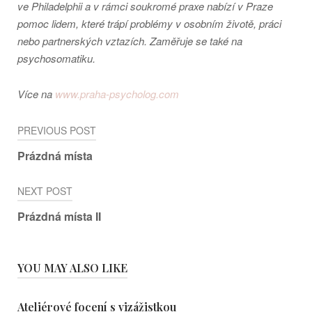
ve Philadelphii a v rámci soukromé praxe nabízí v Praze
pomoc lidem, které trápí problémy v osobním životě, práci
nebo partnerských vztazích. Zaměřuje se také na
psychosomatiku.
Více na
www.praha-psycholog.com
Post
PREVIOUS POST
navigation
Prázdná místa
NEXT POST
Prázdná místa II
YOU MAY ALSO LIKE
Ateliérové focení s vizážistkou