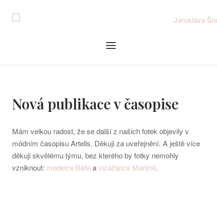
Skip
to
content
Menu
Nová publikace v časopise
Mám velkou radost, že se další z našich fotek objevily v
módním časopisu Artells. Děkuji za uveřejnění. A ještě více
děkuji skvělému týmu, bez kterého by fotky nemohly
vzniknout:
modelce Báře
a
vizážistce Martině
.