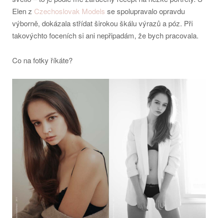
Elen z
Czechoslovak Models
se spolupravalo opravdu
výborně, dokázala střídat širokou škálu výrazů a póz. Při
takovýchto foceních si ani nepřipadám, že bych pracovala.
Co na fotky říkáte?