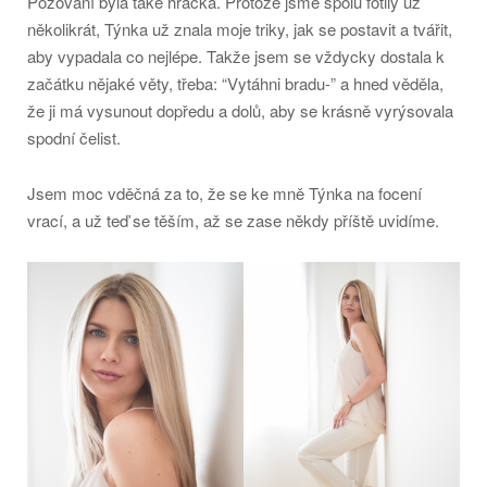
Pózování byla také hračka. Protože jsme spolu fotily už
několikrát, Týnka už znala moje triky, jak se postavit a tvářit,
aby vypadala co nejlépe. Takže jsem se vždycky dostala k
začátku nějaké věty, třeba: “Vytáhni bradu-” a hned věděla,
že ji má vysunout dopředu a dolů, aby se krásně vyrýsovala
spodní čelist.
Jsem moc vděčná za to, že se ke mně Týnka na focení
vrací, a už teď se těším, až se zase někdy příště uvidíme.