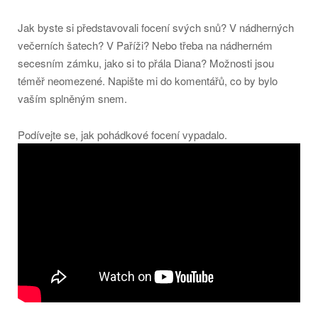
Jak byste si představovali focení svých snů? V nádherných
večerních šatech? V Paříži? Nebo třeba na nádherném
secesním zámku, jako si to přála Diana? Možnosti jsou
téměř neomezené. Napište mi do komentářů, co by bylo
vaším splněným snem.
Podívejte se, jak pohádkové focení vypadalo.