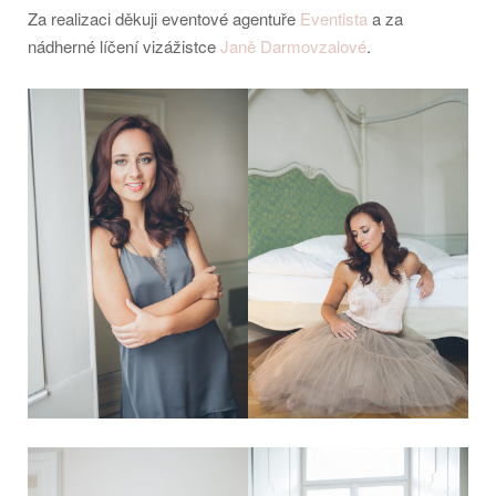
Za realizaci děkuji eventové agentuře
Eventista
a za
nádherné líčení vizážistce
Janě Darmovzalové
.