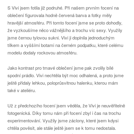
S Vivi jsem fotila již podruhé. Při našem prvním focení na
oblečení figurovala hodně červená barva a fotky měly
hravější atmosféru. Při tomto focení jsme se proto dohodly,
že vyzkoušíme něco vážnějšího a trochu víc sexy. Využily
jsme černou tylovou sukni. Vivi ji doplnila jednoduchým
tílkem a vyššími botami na černém podpatku, které celému
modelu dodaly rockovou atmosféru.
Jako kontrast pro tmavé oblečení jsme pak zvolily bílé
spodní prádlo. Vivi nechtěla být moc odhalená, a proto jsme
ještě přidaly lehkou, poloprůsvitnou halenku, kterou mám
také v ateliéru.
Už z předchozího focení jsem věděla, že Vivi je neuvěřitelně
fotogenická. Díky tomu nám při focení zbyl i čas na trochu
experimentování. Využily jsme záclony, které jsem kdysi
chtěla pověsit, ale stále ještě jsem se k tomu nedostala.