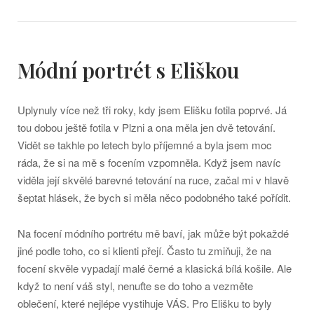
Módní portrét s Eliškou
Uplynuly více než tři roky, kdy jsem Elišku fotila poprvé. Já
tou dobou ještě fotila v Plzni a ona měla jen dvě tetování.
Vidět se takhle po letech bylo příjemné a byla jsem moc
ráda, že si na mě s focením vzpomněla. Když jsem navíc
viděla její skvělé barevné tetování na ruce, začal mi v hlavě
šeptat hlásek, že bych si měla něco podobného také pořídit.
Na focení módního portrétu mě baví, jak může být pokaždé
jiné podle toho, co si klienti přejí. Často tu zmiňuji, že na
focení skvěle vypadají malé černé a klasická bílá košile. Ale
když to není váš styl, nenuťte se do toho a vezměte
oblečení, které nejlépe vystihuje VÁS. Pro Elišku to byly