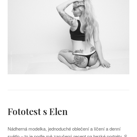
Fototest s Elen
Nádherná modelka, jednoduché oblečení a líčení a denní
světlo – to je podle mě zaručený recept na hezké portréty. S