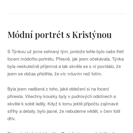
Módní portrét s Kristýnou
S Týnkou už jsme sehraný tým, protože tohle bylo naše třetí
focení módního portrétu. Přesně, jak jsem očekávala, Týnka
byla neskutečně příjemná a tak skvěle se s ní povídalo, že
jsem se občas přistihla, že víc mluvím než fotím.
Byla jsem nadšená z toho, jaké oblečení si na focení
přinesla. Všechny kousky byly v pudrových odstínech a
skvěle k sobě ladily. Když k tomu ještě připočtu zajímavé
střihy a detaily, bylo jasné, že nebudeme vědět, v čem fotit
dřív.