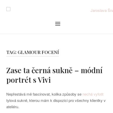
Skip
to
content
Menu
TAG:
GLAMOUR FOCENÍ
Zase ta černá sukně – módní
portrét s Vivi
Nepřestává mě fascinovat, kolika způsoby se
nechá vyfotit
tylová sukně, kterou mám k dispozici pro všechny klientky v
ateliéru.