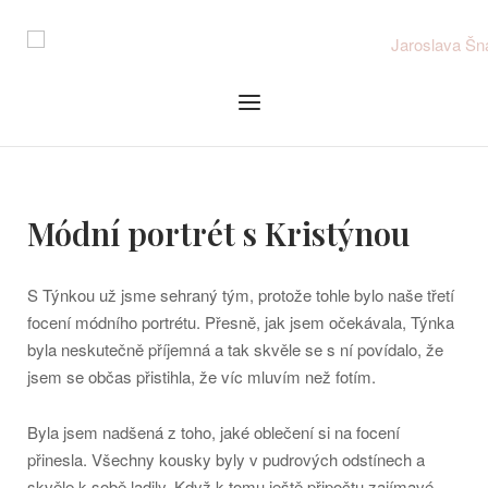
Skip
to
content
Menu
Módní portrét s Kristýnou
S Týnkou už jsme sehraný tým, protože tohle bylo naše třetí
focení módního portrétu. Přesně, jak jsem očekávala, Týnka
byla neskutečně příjemná a tak skvěle se s ní povídalo, že
jsem se občas přistihla, že víc mluvím než fotím.
Byla jsem nadšená z toho, jaké oblečení si na focení
přinesla. Všechny kousky byly v pudrových odstínech a
skvěle k sobě ladily. Když k tomu ještě připočtu zajímavé