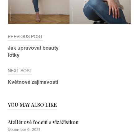
Post
PREVIOUS POST
navigation
Jak upravovat beauty
fotky
NEXT POST
Květnové zajímavosti
YOU MAY ALSO LIKE
Ateliérové focení s vizážistkou
December 6, 2021