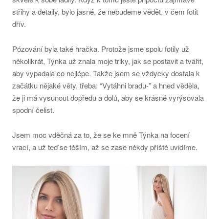
střihy a detaily, bylo jasné, že nebudeme vědět, v čem fotit
dřív.
Pózování byla také hračka. Protože jsme spolu fotily už
několikrát, Týnka už znala moje triky, jak se postavit a tvářit,
aby vypadala co nejlépe. Takže jsem se vždycky dostala k
začátku nějaké věty, třeba: “Vytáhni bradu-” a hned věděla,
že ji má vysunout dopředu a dolů, aby se krásně vyrýsovala
spodní čelist.
Jsem moc vděčná za to, že se ke mně Týnka na focení
vrací, a už teď se těším, až se zase někdy příště uvidíme.