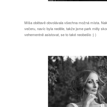
Míša obětavě obvolávala všechna možná místa. Nakon
večeru, navíc byla neděle, takže jsme park měly skor
vehementně asistovat, se to také neobešlo :) )