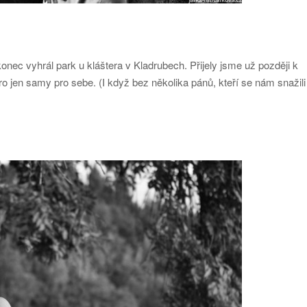
ec vyhrál park u kláštera v Kladrubech. Přijely jsme už později k
o jen samy pro sebe. (I když bez několika pánů, kteří se nám snažili