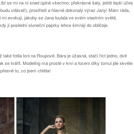
Líbí se mi na ní snad úplně všechno: překrásné šaty, ještě lepší účes
udu vdávat!), prostředí a hlavně dokonalý výraz Jany! Mám ráda,
 mi evokují, jakoby se Jana toulala ve svém vlastním světě,
dy jí poslední sluneční paprky lehce šimrají do obličeje.
 také fotila loni na Roupově. Bára je úžasná, stačí říct jedno, dvě
ak se tvářit. Modeling má prostě v krvi a focení díky tomui jde skvěle
přesně to, co jsem chtěla!