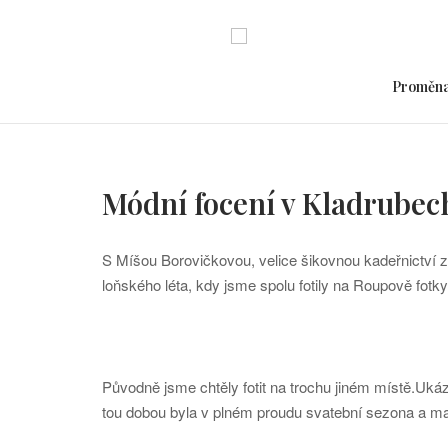
Skip
to
content
Proměn
Módní focení v Kladrubec
S Míšou Borovičkovou, velice šikovnou kadeřnictví z
loňského léta, kdy jsme spolu fotily na Roupově fotk
Původně jsme chtěly fotit na trochu jiném místě.Ukáza
tou dobou byla v plném proudu svatební sezona a malý