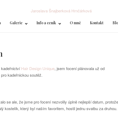
a
Galerie
Info a ceník
O mně
Kontakt
Bl
h
 kadeřnictví
Hair Design Unique
, jsem focení plánovala už od
y pro kadeřnickou soutěž.
lo se ale, že jsme pro focení nezvolily úplně nejlepší datum, protož
 kostelík, který byl naším favoritem, hostil jednu svatbu za druhou.