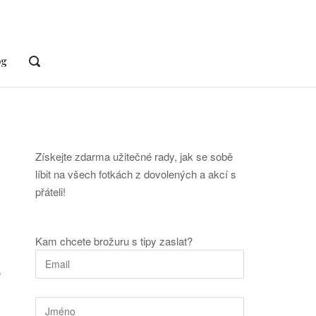
og
OPEN
SEARCH
BAR
Získejte zdarma užitečné rady, jak se sobě
líbit na všech fotkách z dovolených a akcí s
přáteli!
Kam chcete brožuru s tipy zaslat?
e