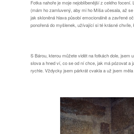
Fotka nahoře je moje nejoblíbenější z celého focení. 
(mám ho zamluvený, aby mi ho Míša učesala, až se b
jak skloněná hlava působí emocionálně a zavřené oči
ponořená do myšlenek, užívající si té krásné chvíle, k
S Bárou, kterou můžete vidět na fotkách dole, jsem už
slova a hned ví, co se od ní chce, jak má pózovat a j
rychle. Vždycky jsem párkrát cvakla a už jsem měla 