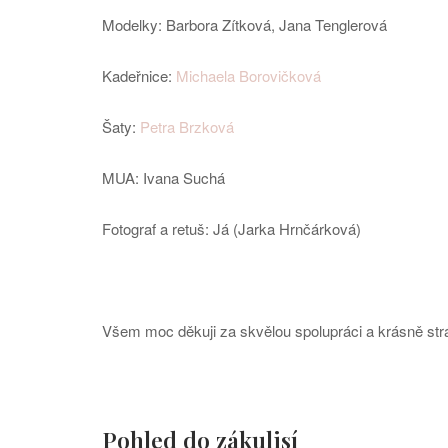
Modelky: Barbora Zítková, Jana Tenglerová
Kadeřnice:
Michaela Borovičková
Šaty:
Petra Brzková
MUA: Ivana Suchá
Fotograf a retuš: Já (Jarka Hrnčárková)
Všem moc děkuji za skvělou spolupráci a krásně str
Pohled do zákulisí