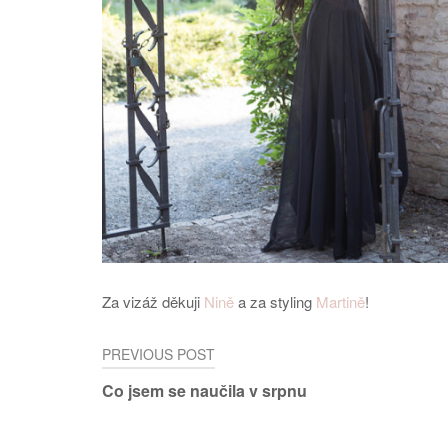
Za vizáž děkuji
Nině
a za styling
Martině
!
Post
PREVIOUS POST
Co jsem se naučila v srpnu
navigation