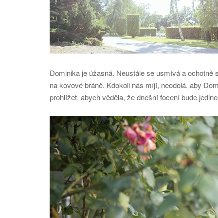
Dominika je úžasná. Neustále se usmívá a ochotně s
na kovové bráně. Kdokoli nás míjí, neodolá, aby Dom
prohlížet, abych věděla, že dnešní focení bude jedin