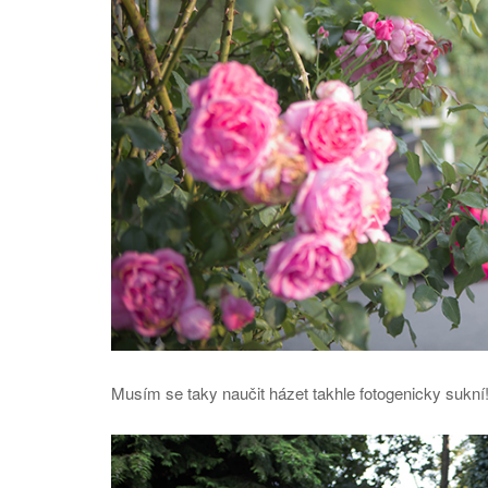
Musím se taky naučit házet takhle fotogenicky sukní