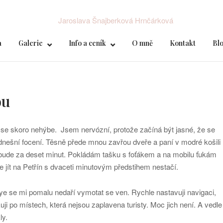
a
Galerie
Info a ceník
O mně
Kontakt
Bl
ou
u se skoro nehýbe. Jsem nervózní, protože začíná být jasné, že se
nešní focení. Těsně přede mnou zavřou dveře a paní v modré košili
u bude za deset minut. Pokládám tašku s foťákem a na mobilu ťukám
jít na Petřín s dvaceti minutovým předstihem nestačí.
 se mi pomalu nedaří vymotat se ven. Rychle nastavuji navigaci,
uji po místech, která nejsou zaplavena turisty. Moc jich není. A vedle
ly.