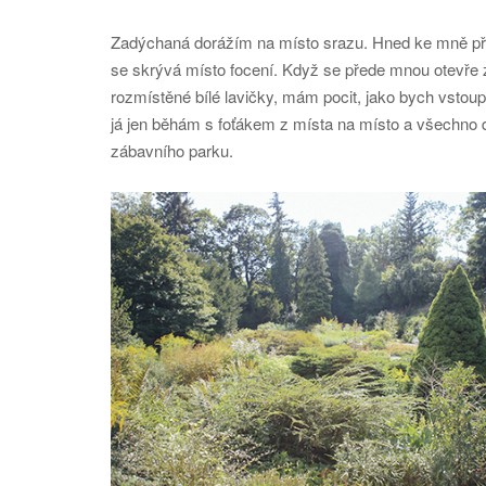
Zadýchaná dorážím na místo srazu. Hned ke mně při
se skrývá místo focení. Když se přede mnou otevře za
rozmístěné bílé lavičky, mám pocit, jako bych vstoupi
já jen běhám s foťákem z místa na místo a všechno do
zábavního parku.