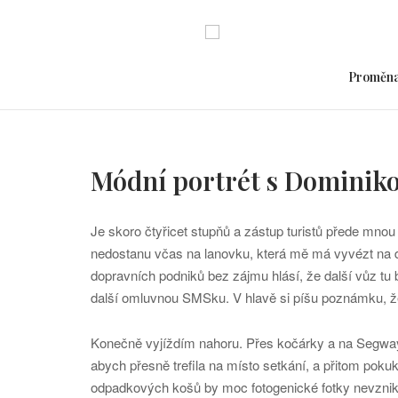
Skip
to
content
Proměn
Módní portrét s Dominik
Je skoro čtyřicet stupňů a zástup turistů přede mno
nedostanu včas na lanovku, která mě má vyvézt na d
dopravních podniků bez zájmu hlásí, že další vůz t
další omluvnou SMSku. V hlavě si píšu poznámku, že 
Konečně vyjíždím nahoru. Přes kočárky a na Segwaye
abych přesně trefila na místo setkání, a přitom pokuk
odpadkových košů by moc fotogenické fotky nevznik