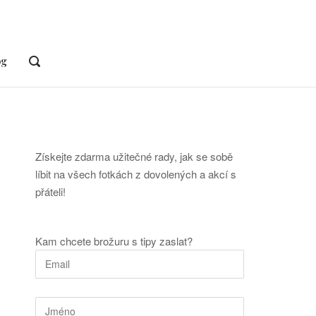
og
OPEN
SEARCH
BAR
Získejte zdarma užitečné rady, jak se sobě
líbit na všech fotkách z dovolených a akcí s
přáteli!
Kam chcete brožuru s tipy zaslat?