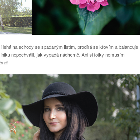
i lehá na schody se spadaným listím, prodírá se křovím a balancuje
iniku nepochválil, jak vypadá nádherně. Ani si fotky nemusím
ečné!