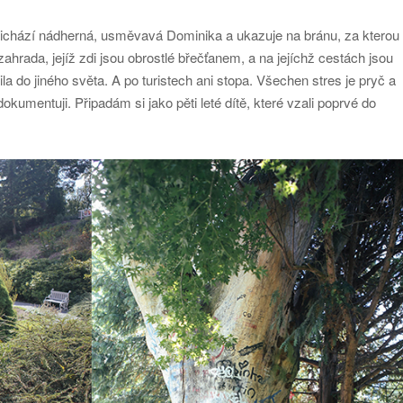
chází nádherná, usměvavá Dominika a ukazuje na bránu, za kterou
hrada, jejíž zdi jsou obrostlé břečťanem, a na jejíchž cestách jsou
la do jiného světa. A po turistech ani stopa. Všechen stres je pryč a
kumentuji. Připadám si jako pěti leté dítě, které vzali poprvé do