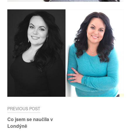
Post
PREVIOUS POST
navigation
Co jsem se naučila v
Londýně