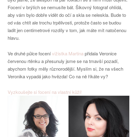
Focení v brýlích se nemusíte bát. Šikovný fotograf ohlídá,
aby vám bylo dobře vidět do očí a skla se neleskla. Bude to
od vás chtít ale trochu trpělivosti, protože často se budou
ladit jen centimetrové rozdíly v tom, jak máte mít natočenou
hlavu.
Ve druhé půlce focení
vižistka Martina
přidala Veronice
červenou rtěnku a přesunuly jsme se na tmavší pozadí,
abychom fotky měly různorodější. Myslím si, že na všech
Veronika vypadá jako hvězda! Co na ně říkáte vy?
Vyzkoušejte si focení na vlastní kůži!