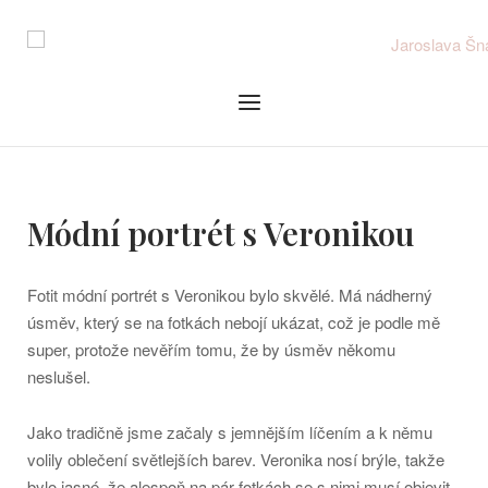
Skip
to
content
Menu
Módní portrét s Veronikou
Fotit módní portrét s Veronikou bylo skvělé. Má nádherný
úsměv, který se na fotkách nebojí ukázat, což je podle mě
super, protože nevěřím tomu, že by úsměv někomu
neslušel.
Jako tradičně jsme začaly s jemnějším líčením a k němu
volily oblečení světlejších barev. Veronika nosí brýle, takže
bylo jasné, že alespoň na pár fotkách se s nimi musí objevit.