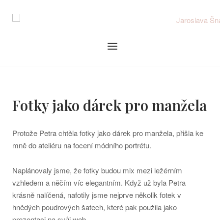
Skip
to
content
Menu
Fotky jako dárek pro manžela
Protože Petra chtěla fotky jako dárek pro manžela, přišla ke
mně do ateliéru na focení módního portrétu.
Naplánovaly jsme, že fotky budou mix mezi ležérním
vzhledem a něčím víc elegantním. Když už byla Petra
krásně nalíčená, nafotily jsme nejprve několik fotek v
hnědých poudrových šatech, které pak použila jako
prezentaci na svůj web.