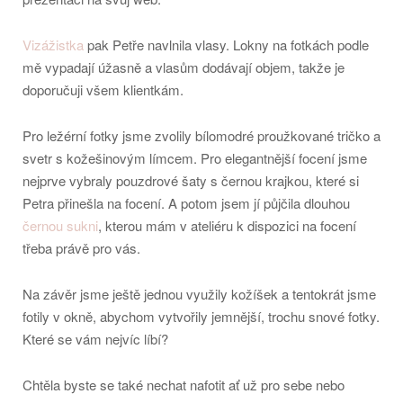
Vizážistka
pak Petře navlnila vlasy. Lokny na fotkách podle
mě vypadají úžasně a vlasům dodávají objem, takže je
doporučuji všem klientkám.
Pro ležérní fotky jsme zvolily bílomodré proužkované tričko a
svetr s kožešinovým límcem. Pro elegantnější focení jsme
nejprve vybraly pouzdrové šaty s černou krajkou, které si
Petra přinešla na focení. A potom jsem jí půjčila dlouhou
černou sukni
, kterou mám v ateliéru k dispozici na focení
třeba právě pro vás.
Na závěr jsme ještě jednou využily kožíšek a tentokrát jsme
fotily v okně, abychom vytvořily jemnější, trochu snové fotky.
Které se vám nejvíc líbí?
Chtěla byste se také nechat nafotit ať už pro sebe nebo